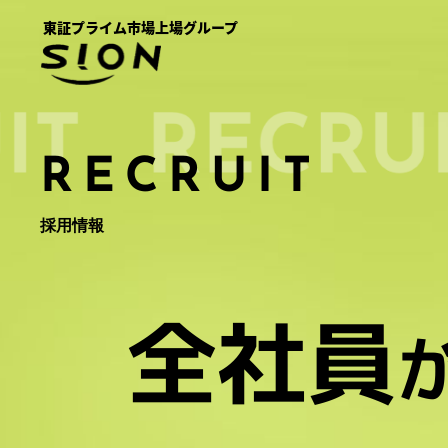
コ
ナ
ン
ビ
テ
ゲ
ン
ー
ツ
シ
へ
ョ
ス
ン
RECRUIT
キ
に
ッ
移
プ
動
採用情報
全社員