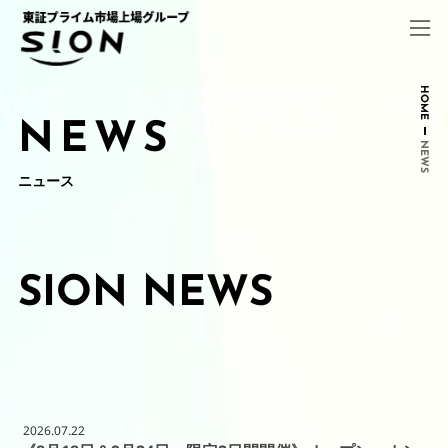
コ
ナ
ン
ビ
テ
ゲ
ン
ー
ツ
シ
HOME
へ
ョ
NEWS
ス
ン
NEWS
キ
に
ッ
移
ニュース
プ
動
SION NEWS
2026.07.22