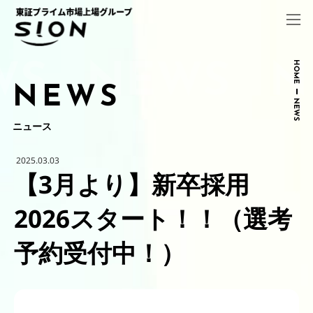
コ
ナ
ン
ビ
テ
ゲ
ン
ー
ツ
シ
HOME
へ
ョ
NEWS
ス
ン
NEWS
キ
に
ッ
移
ニュース
プ
動
2025.03.03
【3月より】新卒採用
2026スタート！！（選考
予約受付中！）