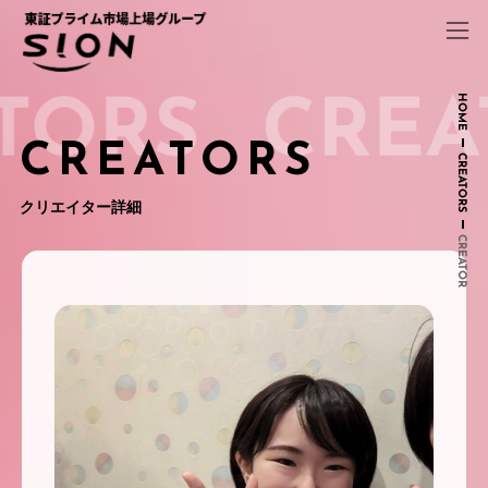
コ
ナ
ン
ビ
テ
ゲ
ン
ー
ツ
シ
HOME
へ
ョ
ス
ン
CREATORS
CREATORS
キ
に
ッ
移
クリエイター詳細
プ
動
CREATOR