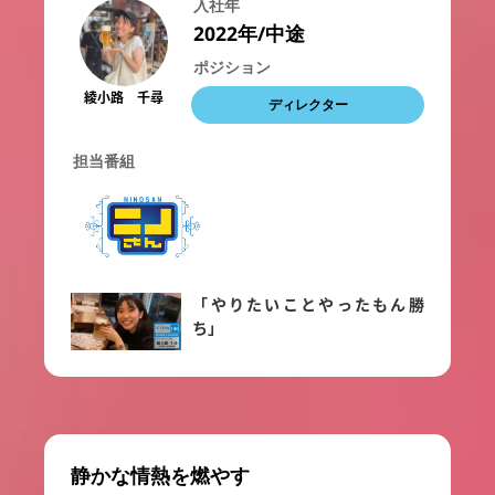
入社年
2022年/中途
ポジション
綾小路 千尋
ディレクター
担当番組
「やりたいことやったもん勝
ち」
静かな情熱を燃やす