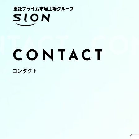
コ
ナ
ン
ビ
テ
ゲ
ン
ー
ツ
シ
へ
ョ
ス
ン
CONTACT
キ
に
ッ
移
プ
動
コンタクト