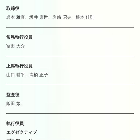
取締役
岩本 雅直、坂井 康世、岩﨑 昭夫、根本 佳則
常務執行役員
冨田 大介
上席執行役員
山口 耕平、高橋 正子
監査役
飯田 繁
執行役員
エグゼクティブ