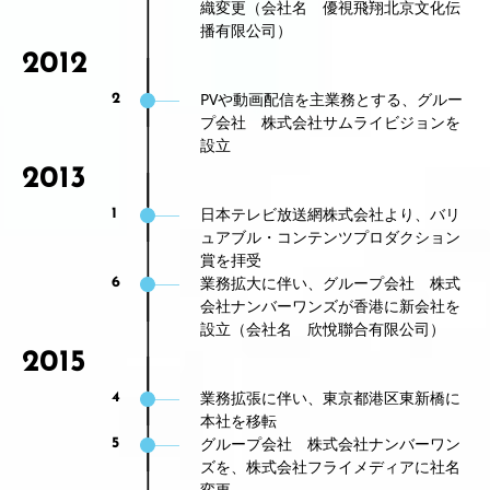
織変更（会社名 優視飛翔北京文化伝
播有限公司）
2012
PVや動画配信を主業務とする、グルー
2
プ会社 株式会社サムライビジョンを
設立
2013
日本テレビ放送網株式会社より、バリ
1
ュアブル・コンテンツプロダクション
賞を拝受
業務拡大に伴い、グループ会社 株式
6
会社ナンバーワンズが香港に新会社を
設立（会社名 欣悅聯合有限公司）
2015
業務拡張に伴い、東京都港区東新橋に
4
本社を移転
グループ会社 株式会社ナンバーワン
5
ズを、株式会社フライメディアに社名
変更