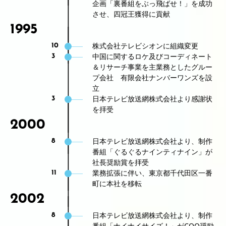
企画「裏番組をぶっ飛ばせ！」を成功
させ、四冠王獲得に貢献
1995
株式会社テレビシオンに組織変更
10
中国に関するロケ及びコーディネート
3
＆リサーチ事業を主業務としたグルー
プ会社 有限会社ナンバーワンズを設
立
日本テレビ放送網株式会社より感謝状
3
を拝受
2000
日本テレビ放送網株式会社より、制作
8
番組「ぐるぐるナインティナイン」が
社長奨励賞を拝受
業務拡張に伴い、東京都千代田区一番
11
町に本社を移転
2002
日本テレビ放送網株式会社より、制作
8
番組「ナイナイサイズ！」がCOO奨励