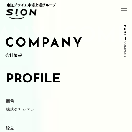
コ
ナ
ン
ビ
テ
ゲ
ン
ー
ツ
シ
HOME
へ
ョ
ス
ン
COMPANY
COMPANY
キ
に
ッ
移
会社情報
プ
動
PROFILE
商号
株式会社シオン
設立