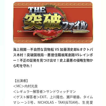
海上税関…不自然な貨物船 VS 加藤清史郎&オクトパ
ス木村！突破国税局…悪徳住職板尾創路VSレインボ
ー！不正の証拠を見つけ出せ！史上最悪の侵略生物か
ら町を守れ！
【出演者】
＜MC＞内村光良
＜レギュラー解答者＞サンドウィッチマン
＜ゲスト解答者＞EXIT、上川隆也、瀬戸朝香、タイム
マシーン3号、NICHOLAS・TAKI(&TEAM)、生見愛