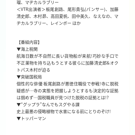
瑠、マヂカルラブリー
＜VTR出演者＞板尾創路、尾形貴弘(パンサー)、加藤
清史郎、木村昴、高田夏帆、田中美久、なえなの、マ
ヂカルラブリー、レインボー ほか
【番組内容】
▼海上税関
航海日数が不自然に長い貨物船が来航!巧妙な手口で
不正薬物を持ち込もうとする彼らに加藤清史郎&オク
トパス木村が迫る
▼突破国税局
個性的な俳優 板尾創路が悪徳住職役で参戦!寺に脱税
疑惑が…寺の実態を把握しようとするも決定的な証拠
は掴めず…国税職員が見つけた脱税の証拠とは!?
▼“グップラ”なんでもスグやる課
史上最悪の侵略植物で水害になる前にとりのぞけ!
▼トッパーマン