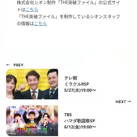
株式会社シオン制作「THE突破ファイル」の公式サイ
トは
こちら
「THE突破ファイル」を制作しているシオンスタッフ
の情報は
こちら
← PREV
テレ朝
ミラクル9SP
5/27(水)19:00〜
NEXT →
TBS
ハマダ歌謡祭SP
6/12(金)19:00〜