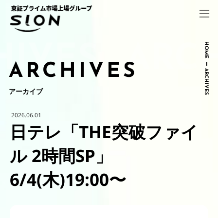
コ
ナ
ン
ビ
テ
ゲ
ン
ー
ツ
シ
HOME
へ
ョ
ARCHIVES
ス
ン
ARCHIVES
キ
に
ッ
移
アーカイブ
プ
動
2026.06.01
日テレ「THE突破ファイ
ル 2時間SP」
6/4(木)19:00〜