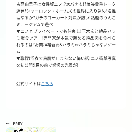
吉高由里子は女性版ニノ!?恋バナも!?爆笑貴重トーク
連発!シャーロック・ホームズの世界に入り込め!名推
理なるか?ガチのゴーカート対決が熱い!話題のうんこ
ミュージアムで遊べ
▼ニノとプライベートでも仲良し!玉木宏と絶品ハラ
ミ爆食ツアー!専門家が本気で薦める絶品肉を食べら
れるのは?お肉神経衰弱&ハラミorハラミじゃないゲー
ム
▼戦慄!浴衣で鳥肌が止まらない怖い話!ニノ衝撃写真
を初公開&目の前で驚愕の光景が!
公式サイトは
こちら
← PREV