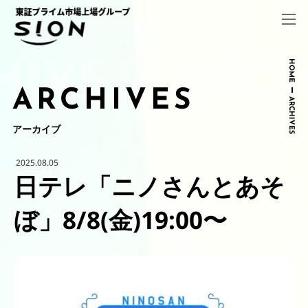
コ
ナ
ン
ビ
テ
ゲ
ン
ー
ツ
シ
HOME
へ
ョ
ARCHIVES
ス
ン
ARCHIVES
キ
に
ッ
移
アーカイブ
プ
動
2025.08.05
日テレ「ニノさんとあそ
ぼ」8/8(金)19:00〜