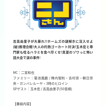
吉高由里子が大暴れ!!ホームズの謎解きに没入せよ
(秘)推理合戦!大人の灼熱ゴーカート対決!玉木宏と専
門家も唸るハラミを食べ尽くせ!真夏のゾワっと怖い
話大会で涙の事件
!
MC：二宮和也
ファミリー：菊池風磨 / 陣内智則・吉村崇・朝日奈
央・ガンバレルーヤ・3時のヒロイン
SPゲスト：玉木宏 / 吉高由里子(50音順)
【番組内容】